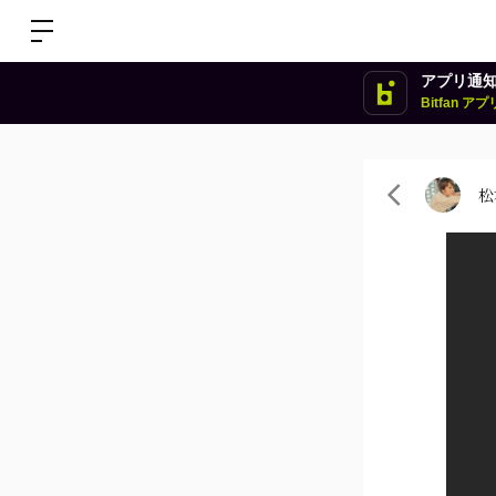
アプリ通
Bitfan 
松