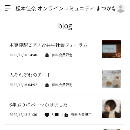
ロ
松本佳奈 オンラインコミュニティ まつかな食堂
blog
木更津駅ピアノ＆共生社会フォーラム
2020/12/18 14:40
有料会員限定
人それぞれのアート
2020/12/16 04:52
有料会員限定
6年ぶりにパーマかけました
2020/12/13 21:30
5
1
有料会員限定